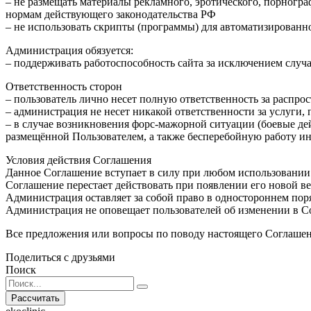
– не размещать материалы рекламного, эротического, порногр
нормам действующего законодательства РФ
– не использовать скрипты (программы) для автоматизированн
Администрация обязуется:
– поддерживать работоспособность сайта за исключением случ
Ответственность сторон
– пользователь лично несет полную ответственность за расп
– администрация не несет никакой ответственности за услуги,
– в случае возникновения форс-мажорной ситуации (боевые де
размещённой Пользователем, а также бесперебойную работу и
Условия действия Соглашения
Данное Соглашение вступает в силу при любом использовании 
Соглашение перестает действовать при появлении его новой ве
Администрация оставляет за собой право в одностороннем пор
Администрация не оповещает пользователей об изменении в С
Все предложения или вопросы по поводу настоящего Соглаше
Поделиться с друзьями
Поиск
Search
for: