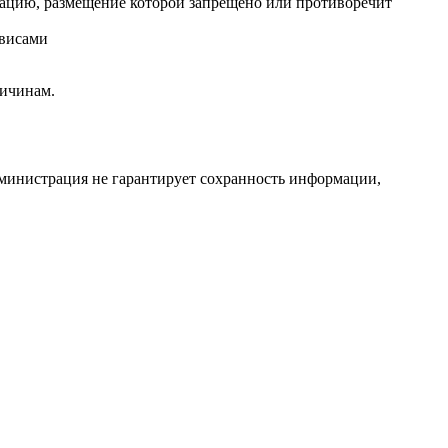
рмацию, размещение которой запрещено или противоречит
рвисами
ричинам.
Администрация не гарантирует сохранность информации,