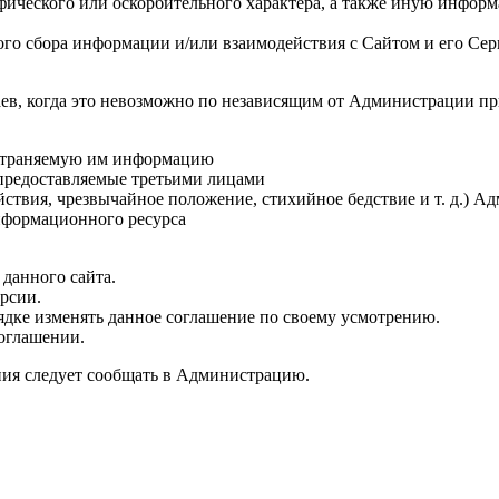
афического или оскорбительного характера, а также иную инфо
ого сбора информации и/или взаимодействия с Сайтом и его Се
аев, когда это невозможно по независящим от Администрации п
ространяемую им информацию
 предоставляемые третьими лицами
йствия, чрезвычайное положение, стихийное бедствие и т. д.) 
нформационного ресурса
данного сайта.
рсии.
ядке изменять данное соглашение по своему усмотрению.
оглашении.
ния следует сообщать в Администрацию.