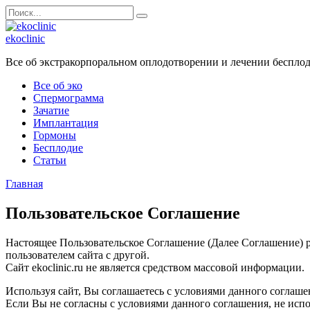
Перейти
Search
к
for:
содержанию
ekoclinic
Все об экстракорпоральном оплодотворении и лечении беспло
Все об эко
Спермограмма
Зачатие
Имплантация
Гормоны
Бесплодие
Статьи
Главная
Пользовательское Соглашение
Настоящее Пользовательское Соглашение (Далее Соглашение) рег
пользователем сайта с другой.
Сайт ekoclinic.ru не является средством массовой информации.
Используя сайт, Вы соглашаетесь с условиями данного соглаше
Если Вы не согласны с условиями данного соглашения, не испо