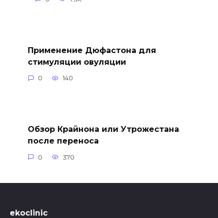
Применение Дюфастона для
стимуляции овуляции
0
140
Обзор Крайнона или Утрожестана
после переноса
0
370
ekoclinic