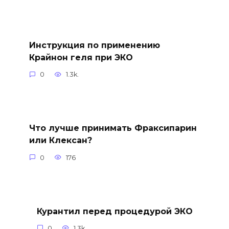
Инструкция по применению
Крайнон геля при ЭКО
0
1.3k.
Что лучше принимать Фраксипарин
или Клексан?
0
176
Курантил перед процедурой ЭКО
0
1.3k.