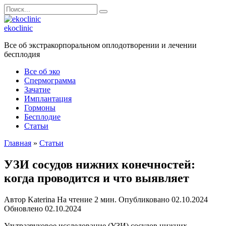
Перейти
Search
к
for:
содержанию
ekoclinic
Все об экстракорпоральном оплодотворении и лечении
бесплодия
Все об эко
Спермограмма
Зачатие
Имплантация
Гормоны
Бесплодие
Статьи
Главная
»
Статьи
УЗИ сосудов нижних конечностей:
когда проводится и что выявляет
Автор
Katerina
На чтение
2 мин.
Опубликовано
02.10.2024
Обновлено
02.10.2024
Ультразвуковое исследование (УЗИ) сосудов нижних