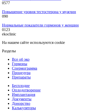
0
577
Повышение уровня тестостерона у мужчин
0
90
Нормальные показатели гормонов у женщин
0
123
ekoclinic
На нашем сайте используются cookie
Разделы
Все об эко
Гормоны
Спермограмма
Процедура
Препараты
Бесплодие
Оплодотворение
Имплантация
Документы
Донорство
Калькуляторы