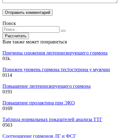
Поиск
Search
for:
Вам также может понравиться
Причины снижения лютеинизирующего гормона
0
1k.
Понижен уровень гормона тестостерона у мужчин
0
114
Повышение лютеинизирующего гормона
0
191
Повышение пролактина при ЭКО
0
169
Таблица нормальных показателей анализа ТТГ
0
563
Соотношение гормонов ЛГ и ФСГ