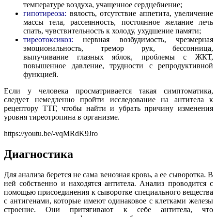
температуре воздуха, учащенное сердцебиение;
гипотиреоза:
вялость, отсутствие аппетита, увеличение
массы тела, рассеянность, постоянное желание лечь
спать, чувствительность к холоду, ухудшение памяти;
тиреотоксикоз:
нервная возбудимость, чрезмерная
эмоциональность, тремор рук, бессонница,
выпучивание глазных яблок, проблемы с ЖКТ,
повышенное давление, трудности с репродуктивной
функцией.
Если у человека просматривается такая симптоматика,
следует немедленно пройти исследование на антитела к
рецептору ТТГ, чтобы найти и убрать причину изменения
уровня тиреотропина в организме.
https://youtu.be/-vqMRdK9Jro
Диагностика
Для анализа берется не сама венозная кровь, а ее сыворотка. В
ней собственно и находятся антитела. Анализ проводится с
помощью присоединения к сыворотке специального вещества
с антигенами, которые имеют одинаковое с клетками железы
строение. Они притягивают к себе антитела, что