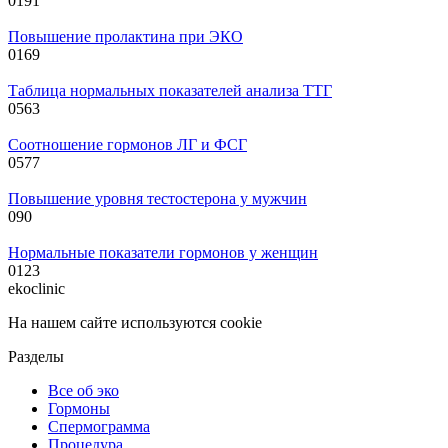
0
191
Повышение пролактина при ЭКО
0
169
Таблица нормальных показателей анализа ТТГ
0
563
Соотношение гормонов ЛГ и ФСГ
0
577
Повышение уровня тестостерона у мужчин
0
90
Нормальные показатели гормонов у женщин
0
123
ekoclinic
На нашем сайте используются cookie
Разделы
Все об эко
Гормоны
Спермограмма
Процедура