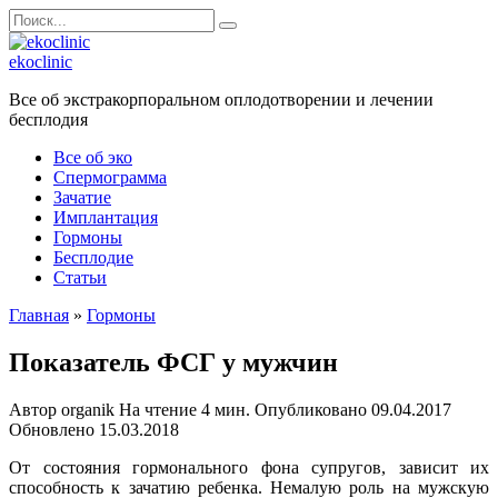
Перейти
Search
к
for:
содержанию
ekoclinic
Все об экстракорпоральном оплодотворении и лечении
бесплодия
Все об эко
Спермограмма
Зачатие
Имплантация
Гормоны
Бесплодие
Статьи
Главная
»
Гормоны
Показатель ФСГ у мужчин
Автор
organik
На чтение
4 мин.
Опубликовано
09.04.2017
Обновлено
15.03.2018
От состояния гормонального фона супругов, зависит их
способность к зачатию ребенка. Немалую роль на мужскую