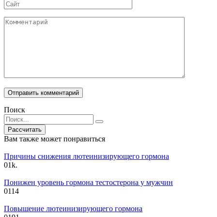
Сайт
Комментарий
Поиск
Search
for:
Вам также может понравиться
Причины снижения лютеинизирующего гормона
0
1k.
Понижен уровень гормона тестостерона у мужчин
0
114
Повышение лютеинизирующего гормона