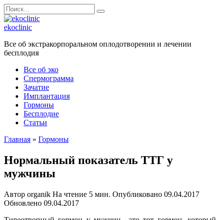
Перейти
Search
к
for:
содержанию
ekoclinic
Все об экстракорпоральном оплодотворении и лечении
бесплодия
Все об эко
Спермограмма
Зачатие
Имплантация
Гормоны
Бесплодие
Статьи
Главная
»
Гормоны
Нормальный показатель ТТГ у
мужчины
Автор
organik
На чтение
5 мин.
Опубликовано
09.04.2017
Обновлено
09.04.2017
Тиреотропный гормон у мужчин– это тот гормон, который