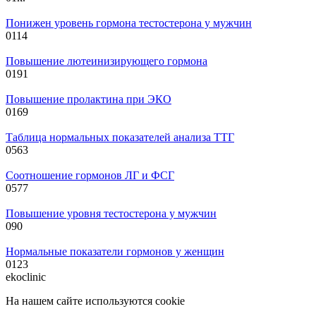
Понижен уровень гормона тестостерона у мужчин
0
114
Повышение лютеинизирующего гормона
0
191
Повышение пролактина при ЭКО
0
169
Таблица нормальных показателей анализа ТТГ
0
563
Соотношение гормонов ЛГ и ФСГ
0
577
Повышение уровня тестостерона у мужчин
0
90
Нормальные показатели гормонов у женщин
0
123
ekoclinic
На нашем сайте используются cookie