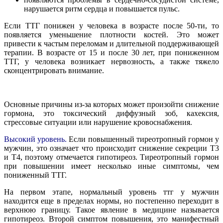
нарушается ритм сердца и повышается пульс.
Если ТТГ понижен у человека в возрасте после 50-ти, то
появляется уменьшение плотности костей. Это может
привести к частым переломам и длительной поддерживающей
терапии. В возрасте от 15 и после 30 лет, при пониженном
ТТГ, у человека возникает нервозность, а также тяжело
сконцентрировать внимание.
Основные причины из-за которых может произойти снижение
гормона, это токсический диффузный зоб, кахексия,
стрессовые ситуации или нарушение кровоснабжения.
Высокий уровень.
Если повышенный тиреотропный гормон у
мужчин, это означает что происходит снижение секреции Т3
и Т4, поэтому отмечается гипотиреоз. Тиреотропный гормон
при повышении имеет несколько иные симптомы, чем
пониженный ТТГ.
На первом этапе, нормальный уровень ттг у мужчин
находится еще в пределах нормы, но постепенно переходит в
верхнюю границу. Такое явление в медицине называется
гипотиреоз. Второй симптом повышения, это манифестный