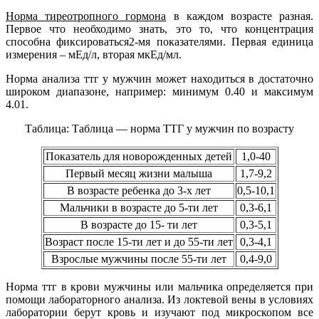
Норма тиреотропного гормона
в каждом возрасте разная.
Первое что необходимо знать, это то, что концентрация
способна фиксироваться2-мя показателями. Первая единица
измерения – мЕд/л, вторая мкЕд/мл.
Норма анализа ттг у мужчин может находиться в достаточно
широком диапазоне, например: минимум 0.40 и максимум
4.01.
Таблица: Таблица — норма ТТГ у мужчин по возрасту
Показатель для новорожденных детей
1,0-40
Первый месяц жизни малыша
1,7-9,2
В возрасте ребенка до 3-х лет
0,5-10,1
Мальчики в возрасте до 5-ти лет
0,3-6,1
В возрасте до 15- ти лет
0,3-5,1
Возраст после 15-ти лет и до 55-ти лет
0,3-4,1
Взрослые мужчины после 55-ти лет
0,4-9,0
Норма ттг в крови мужчины или мальчика определяется при
помощи лабораторного анализа. Из локтевой вены в условиях
лаборатории берут кровь и изучают под микроскопом все