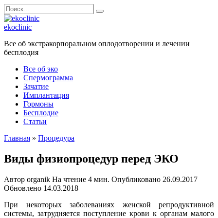
Перейти
Search
к
for:
содержанию
ekoclinic
Все об экстракорпоральном оплодотворении и лечении
бесплодия
Все об эко
Спермограмма
Зачатие
Имплантация
Гормоны
Бесплодие
Статьи
Главная
»
Процедура
Виды физиопроцедур перед ЭКО
Автор
organik
На чтение
4 мин.
Опубликовано
26.09.2017
Обновлено
14.03.2018
При некоторых заболеваниях женской репродуктивной
системы, затрудняется поступление крови к органам малого