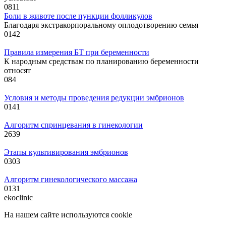
0
811
Боли в животе после пункции фолликулов
Благодаря экстракорпоральному оплодотворению семья
0
142
Правила измерения БТ при беременности
К народным средствам по планированию беременности
относят
0
84
Условия и методы проведения редукции эмбрионов
0
141
Алгоритм спринцевания в гинекологии
2
639
Этапы культивирования эмбрионов
0
303
Алгоритм гинекологического массажа
0
131
ekoclinic
На нашем сайте используются cookie