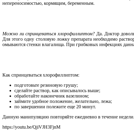
непереносимостью, кормящим, беременным.
Можно ли спринцеваться хлорофиллиптом?
Да. Доктор доволь
Для этого одну столовую ложку препарата необходимо раство
омываются стенки влагалища. При грибковых инфекциях данная
Как спринцеваться хлорофиллиптом:
подготовьте резиновую грушу;
сделайте раствор, как описывалось выше;
обработайте наконечник вазелином;
займите удобное положение, желательно, лежа;
по завершении полежите еще 20 минут.
Данную манипуляцию повторяйте ежедневно в течение недели.
https://youtu.be/QjiVJH3FjnM