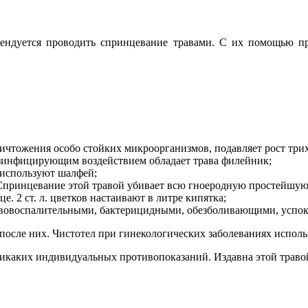
мендуется проводить спринцевание травами. С их помощью пре
чтожения особо стойких микроорганизмов, подавляет рост трих
инфицирующим воздействием обладает трава филейник;
 используют шалфей;
 Спринцевание этой травой убивает всю гноеродную простейшу
. 2 ст. л. цветков настаивают в литре кипятка;
тивовоспалительными, бактерицидными, обезболивающими, усп
 после них. Чистотел при гинекологических заболеваниях испол
никаких индивидуальных противопоказаний. Издавна этой траво