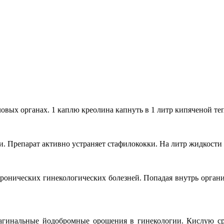
овых органах. 1 каплю креолина капнуть в 1 литр кипяченой те
 Препарат активно устраняет стафилококки. На литр жидкости 
онических гинекологических болезней. Попадая внутрь организ
вагинальные йодобромные орошения в гинекологии. Кислую сре