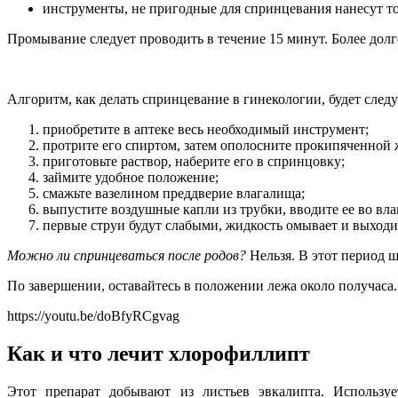
инструменты, не пригодные для спринцевания нанесут то
Промывание следует проводить в течение 15 минут. Более долго
Алгоритм, как делать спринцевание в гинекологии, будет сле
приобретите в аптеке весь необходимый инструмент;
протрите его спиртом, затем ополосните прокипяченной
приготовьте раствор, наберите его в спринцовку;
займите удобное положение;
смажьте вазелином преддверие влагалища;
выпустите воздушные капли из трубки, вводите ее во вл
первые струи будут слабыми, жидкость омывает и выходи
Можно ли спринцеваться после родов?
Нельзя. В этот период ш
По завершении, оставайтесь в положении лежа около получаса
https://youtu.be/doBfyRCgvag
Как и что лечит хлорофиллипт
Этот препарат добывают из листьев эвкалипта. Используе