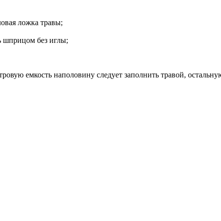
ловая ложка травы;
сь шприцом без иглы;
тровую емкость наполовину следует заполнить травой, остальную