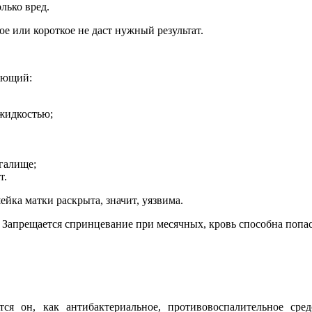
лько вред.
е или короткое не даст нужный результат.
дующий:
 жидкостью;
агалище;
т.
ейка матки раскрыта, значит, уязвима.
. Запрещается спринцевание при месячных, кровь способна попа
тся он, как антибактериальное, противовоспалительное ср