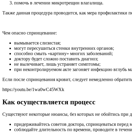
помочь в лечении микротрещин влагалища.
Также данная процедура проводится, как мера профилактики п
Чем опасно спринцевание:
вымывается слизистая;
могут пересушиться стенки внутренних органов;
способно смыть «картину» многих заболеваний;
доктору будет сложно поставить диагноз;
не вылечивает, лишь устраняет симптомы;
при неконтролируемом акте загоняет инфекцию вглубь м
Если после спринцевания кровит, следует немедленно обратит
https://youtu.be/1wa0wC45WXk
Как осуществляется процесс
Существуют некоторые нюансы, без которых не обойтись при 
придерживайтесь советов доктора, спринцеваться перед м
соблюдайте длительность по времени, проводите в течени