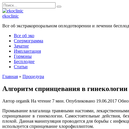
Перейти
Search
к
for:
содержанию
ekoclinic
Все об экстракорпоральном оплодотворении и лечении беспло
Все об эко
Спермограмма
Зачатие
Имплантация
Гормоны
Бесплодие
Статьи
Главная
»
Процедура
Алгоритм спринцевания в гинекологии
Автор
organik
На чтение
7 мин.
Опубликовано
19.06.2017
Обно
Промывание влагалища травяными настоями, лекарственными с
спринцевание в гинекологии. Самостоятельные действия, бе
плохой. Данная манипуляция проводится для борьбы с инфекци
используется спринцевание хлорофиллиптом.