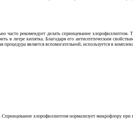
но часто рекомендует делать спринцевание хлорофиллиптом. Т
рить в литре кипятка. Благодаря его антисептическим свойств
 процедура является вспомогательной, используется в комплек
 Спринцевание хлорофиллиптом нормализует микрофлору при ги