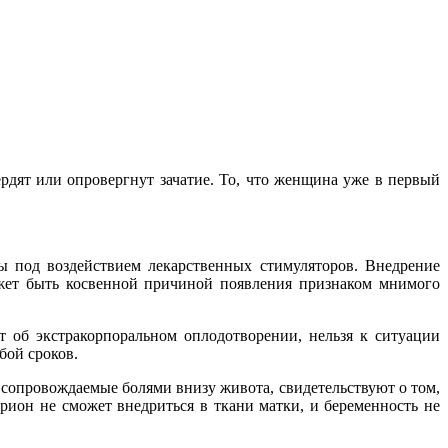
ердят или опровергнут зачатие. То, что женщина уже в первый
ы под воздействием лекарственных стимуляторов. Внедрение
ожет быть косвенной причиной появления признаком мнимого
т об экстракорпоральном оплодотворении, нельзя к ситуации
бой сроков.
 сопровождаемые болями внизу живота, свидетельствуют о том,
брион не сможет внедриться в ткани матки, и беременность не