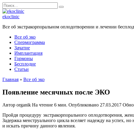
Перейти
Search
к
for:
содержанию
ekoclinic
Все об экстракорпоральном оплодотворении и лечении беспло
Все об эко
Спермограмма
Зачатие
Имплантация
Гормоны
Бесплодие
Статьи
Главная
»
Все об эко
Появление месячных после ЭКО
Автор
organik
На чтение
6 мин.
Опубликовано
27.03.2017
Обно
Пройдя процедуру экстракорпорального оплодотворения, жен
Задержка менструального цикла вселяет надежду на успех, но н
и искать причину данного явления.