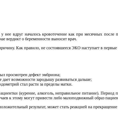
 у нее вдруг началось кровотечение как при месячных после пе
ае вердикт о беременности выносит врач.
ричину. Как правило, не состоявшееся ЭКО наступает в первые 
был просмотрен дефект эмбриона;
е дает возможности зародышу развиваться дальше;
дометрий стал расти за пределы матки.
ациентки (курение, алкоголь, неправильное питание). Период 
лучаев к этому могут привести либо малоподвижный образ пацие
положительный результат, может стать реакцией на прекращение