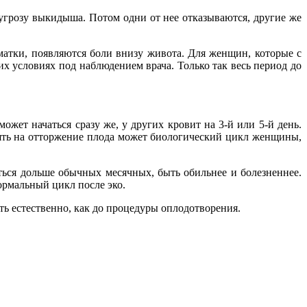
угрозу выкидыша. Потом одни от нее отказываются, другие же
матки, появляются боли внизу живота. Для женщин, которые с
х условиях под наблюдением врача. Только так весь период до
жет начаться сразу же, у других кровит на 3-й или 5-й день.
иять на отторжение плода может биологический цикл женщины,
иться дольше обычных месячных, быть обильнее и болезненнее.
ормальный цикл после эко.
ить естественно, как до процедуры оплодотворения.