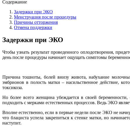
Содержание
Задержки при ЭКО
Менструация после процедуры
Причины отторжения
Отмена поддержки
Задержки при ЭКО
Чтобы узнать результат проведенного оплодотворения, придет
день после процедуры начинает ощущать симптомы беременност
Причина тошноты, болей внизу живота, набухание молочных
эмбрионов в полость матки – насильственное действие, ко
токсикоза.
Но более всего женщина убеждается в своей беременности, 
подходить с мерками естественных процессов. Ведь ЭКО являе
Вполне естественно, если в первые недели после ЭКО не начн
что блациста успела закрепиться к стенке матки, но начинае
наступит.