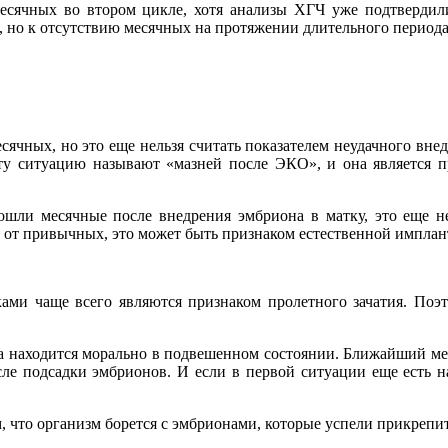
есячных во втором цикле, хотя анализы ХГЧ уже подтвердили
, но к отсутствию месячных на протяжении длительного периода
чных, но это еще нельзя считать показателем неудачного внед
ту ситуацию называют «мазней после ЭКО», и она является пр
шли месячные после внедрения эмбриона в матку, это еще не 
от привычных, это может быть признаком естественной имплант
ами чаще всего являются признаком пролетного зачатия. Поэ
ка находится морально в подвешенном состоянии. Ближайший ме
е подсадки эмбрионов. И если в первой ситуации еще есть над
 что организм борется с эмбрионами, которые успели прикрепит