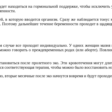
удет находиться на гормональной поддержке, чтобы исключить 
менности.
й, в которую вводится организм. Сразу же наблюдается тонус 
и. Поэтому дальнейшее течение беременности проходит в щадящи
 случае все проходит индивидуально. У одних женщин мазня мо
 можно говорить о преждевременных родах (или аборте). Повл
становиться после пролетного эко. Эти кровотечения могут дл
ся соответствующая терапия, чтобы можно было восстановить н
ло, вторые месячные после эко начнутся вовремя и будут проход