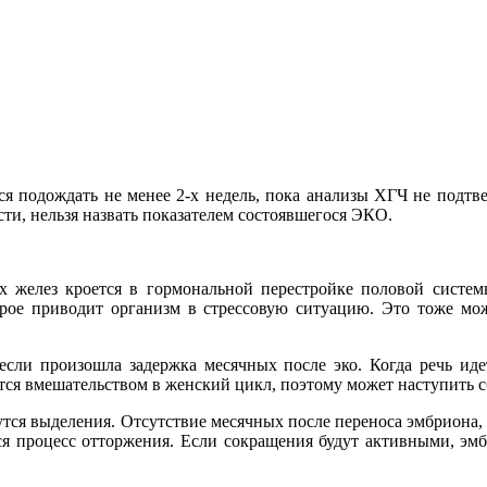
ся подождать не менее 2-х недель, пока анализы ХГЧ не подтв
и, нельзя назвать показателем состоявшегося ЭКО.
 желез кроется в гормональной перестройке половой систем
торое приводит организм в стрессовую ситуацию. Это тоже м
если произошла задержка месячных после эко. Когда речь иде
тся вмешательством в женский цикл, поэтому может наступить с
утся выделения. Отсутствие месячных после переноса эмбриона,
тся процесс отторжения. Если сокращения будут активными, эм