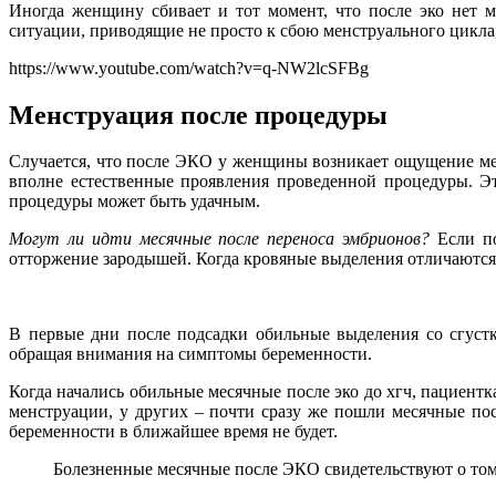
Иногда женщину сбивает и тот момент, что после эко нет м
ситуации, приводящие не просто к сбою менструального цикла
https://www.youtube.com/watch?v=q-NW2lcSFBg
Менструация после процедуры
Случается, что после ЭКО у женщины возникает ощущение меся
вполне естественные проявления проведенной процедуры. Э
процедуры может быть удачным.
Могут ли идти месячные после переноса эмбрионов?
Если по
отторжение зародышей. Когда кровяные выделения отличаются 
В первые дни после подсадки обильные выделения со сгустк
обращая внимания на симптомы беременности.
Когда начались обильные месячные после эко до хгч, пациент
менструации, у других – почти сразу же пошли месячные посл
беременности в ближайшее время не будет.
Болезненные месячные после ЭКО свидетельствуют о том,